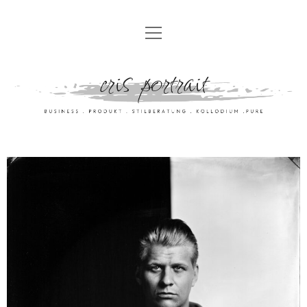
HOME
UNSER ANGEBOT
FÜR PRIVATPERSONEN
GALERIE
FÜR BUSINESSKUNDEN
FOTOKUNST
EVENTFOTOGRAFIE
ERIS GALLERY
DARUM ERIS
MIETSTUDIO
ABOUT
UNSER STUDIO
KONTAKT
MEHR VON ERIS …
IMPRESSUM