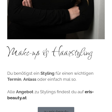
Make-up & Haarstyling
Du benötigst ein
Styling
für einen wichtigen
Termin
,
Anlass
oder einfach mal so.
Alle
Angebot
zu Stylings findest du auf
eris-
beauty.at
zu eris-beauty