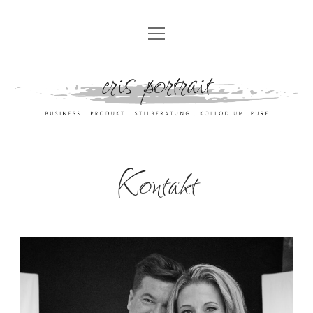
HOME
UNSER ANGEBOT
FÜR PRIVATPERSONEN
GALERIE
FÜR BUSINESSKUNDEN
FOTOKUNST
EVENTFOTOGRAFIE
ERIS GALLERY
Kontakt
DARUM ERIS
MIETSTUDIO
ABOUT
UNSER STUDIO
KONTAKT
MEHR VON ERIS …
IMPRESSUM