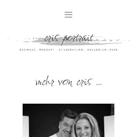
HOME
UNSER ANGEBOT
FÜR PRIVATPERSONEN
GALERIE
FÜR BUSINESSKUNDEN
FOTOKUNST
EVENTFOTOGRAFIE
ERIS GALLERY
mehr von eris …
DARUM ERIS
MIETSTUDIO
ABOUT
UNSER STUDIO
KONTAKT
MEHR VON ERIS …
IMPRESSUM