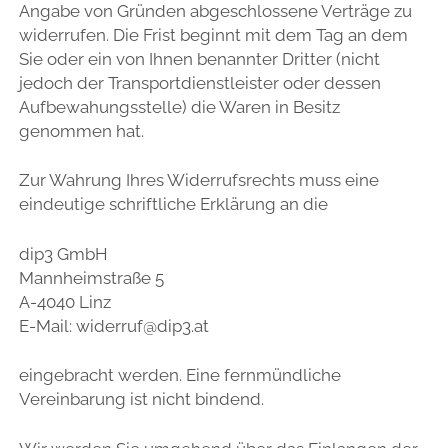
Angabe von Gründen abgeschlossene Verträge zu
TIPPS ZUR KLEIDERWAHL FÜR TEAM- UND GRUPPENFOTOS
ALLGEMEINE GESCHÄFTSBEDINGUNGEN
widerrufen. Die Frist beginnt mit dem Tag an dem
facebook
instagram
linkedin
email
phone
email-
whatsapp
Sie oder ein von Ihnen benannter Dritter (nicht
WIDERRUFSBELEHRUNG
form
jedoch der Transportdienstleister oder dessen
DATENSCHUTZ
Aufbewahungsstelle) die Waren in Besitz
genommen hat.
Zur Wahrung Ihres Widerrufsrechts muss eine
eindeutige schriftliche Erklärung an die
dip3 GmbH
Mannheimstraße 5
A-4040 Linz
E-Mail:
widerruf@dip3.at
eingebracht werden. Eine fernmündliche
Vereinbarung ist nicht bindend.